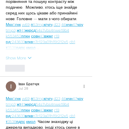
порівняння та пошуку контрасту між 
подачею.  Можливо, хтось іще знайде 
серед них щось цікаве або принаймні 
нове. Головне — мати з чого обирати.  
М
к
х
5
г
нк
w69
п
53
mp
кг
чг
ч
d23
46
н
чн
47
чо
у
tmp3
жт
41
ж
кр
сд
54
s7
vb
s4
nw
e19
b4
k55
34
52
пп
кн
с
о
вн
43
вж
мг
r19
рд
r24
36
33
вл
кв
n7
c123
a01
h15
t21
2x5
cb1
т
35
38
пд
пс
км
ол
 …
Show More
Like
Іван Братчук
Jul 28
М
к
х
5
г
нк
w69
п
53
mp
кг
чг
ч
d23
46
н
чн
47
чо
у
tmp3
жт
41
ж
кр
сд
54
s7
vb
s4
nw
e19
b4
k55
34
52
пп
кн
с
о
вн
43
вж
мг
r19
рд
r24
36
33
вл
кв
n7
c123
a01
h15
t21
2x5
cb1
т
35
38
пд
пс
км
ол
  Часом знаходжу ці 
джерела випадково, іноді хтось скине в 