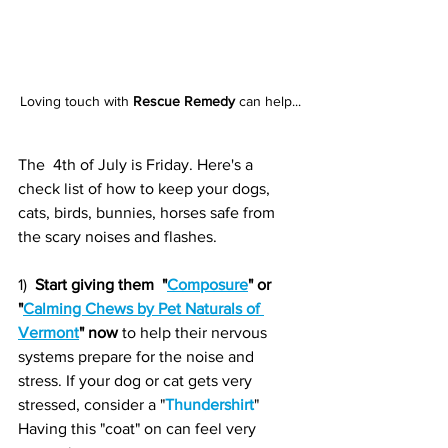
Loving touch with 
Rescue Remedy
 can help...
The  4th of July is Friday. Here's a 
check list of how to keep your dogs, 
cats, birds, bunnies, horses safe from 
the scary noises and flashes.
1)  
Start giving them  "
Composure
" or 
"
Calming Chews by Pet Naturals of 
Vermont
" now
 to help their nervous 
systems prepare for the noise and 
stress. If your dog or cat gets very 
stressed, consider a "
Thundershirt
"  
Having this "coat" on can feel very 