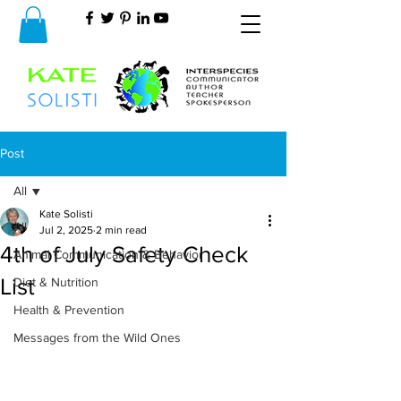
Post
All
Kate Solisti
All
Jul 2, 2025
2 min read
4th of July Safety Check
Animal Communication & Behavior
List
Diet & Nutrition
Health & Prevention
Messages from the Wild Ones