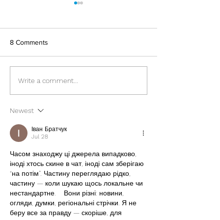
8 Comments
Coconut Oil Isn't Okay
Poison from the 
Write a comment...
Course
Newest
Іван Братчук
Jul 28
Часом знаходжу ці джерела випадково, 
іноді хтось скине в чат, іноді сам зберігаю 
“на потім”. Частину переглядаю рідко, 
частину — коли шукаю щось локальне чи 
нестандартне.    Вони різні: новини, 
огляди, думки, регіональні стрічки. Я не 
беру все за правду — скоріше, для 