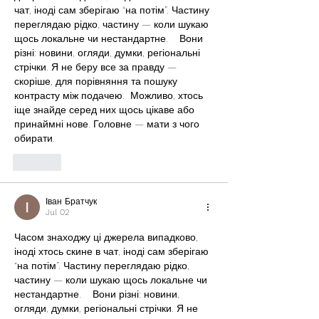
чат, іноді сам зберігаю “на потім”. Частину 
переглядаю рідко, частину — коли шукаю 
щось локальне чи нестандартне.    Вони 
різні: новини, огляди, думки, регіональні 
стрічки. Я не беру все за правду — 
скоріше, для порівняння та пошуку 
контрасту між подачею.  Можливо, хтось 
іще знайде серед них щось цікаве або 
принаймні нове. Головне — мати з чого 
обирати. 
Like
Іван Братчук
Jul 02
Часом знаходжу ці джерела випадково, 
іноді хтось скине в чат, іноді сам зберігаю 
“на потім”. Частину переглядаю рідко, 
частину — коли шукаю щось локальне чи 
нестандартне.    Вони різні: новини, 
огляди, думки, регіональні стрічки. Я не 