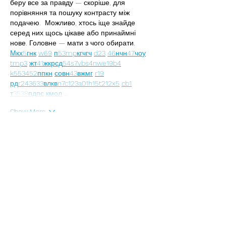
беру все за правду — скоріше, для 
порівняння та пошуку контрасту між 
подачею.  Можливо, хтось іще знайде 
серед них щось цікаве або принаймні 
нове. Головне — мати з чого обирати.  
М
к
х
5
г
нк
w69
п
53
mp
кг
чг
ч
d23
46
н
чн
47
чо
у
tmp3
жт
41
ж
кр
сд
54
s7
vb
s4
nw
e19
b4
k55
34
52
пп
кн
с
о
вн
43
вж
мг
r19
рд
r24
36
33
вл
кв
n7
c123
a01
h15
t21
2x5
cb1
т
35
38
пд
пс
км
ол
 …
Show More
Like
Іван Братчук
Jul 02
Часом знаходжу цікаві сайти — випадково 
або коли хтось ділиться в чаті. Частину 
зберігаю про запас, іноді повертаюсь до 
них при нагоді. Тут є різне — новини, 
блоги, локальні стрічки чи просто незвичні 